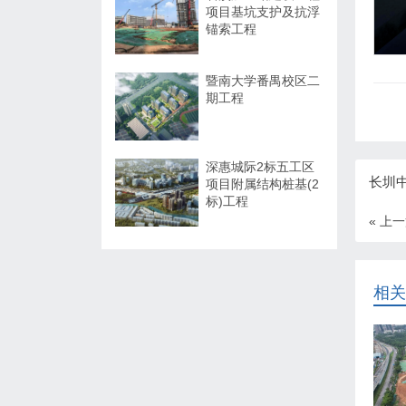
项目基坑支护及抗浮
锚索工程
暨南大学番禺校区二
期工程
深惠城际2标五工区
长圳
项目附属结构桩基(2
标)工程
« 上
相关